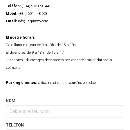
Telèfon:
(+34) 935 898 442
Mòbil:
(+34) 601 448 923
Email:
info@squizzo.com
El nostre horari:
De dilluns a dijous de 9 a 13h i de 15 a 18h
El divendres de 9 a 13h i de 15 a 17h
Dissabtes i diumenges descansem per atendre't millor durant la
setmana.
Parking clientes:
avisa'ns si vens a veure'ns en cotxe.
NOM
TELÈFON