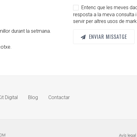
Entenc que les meves dade
resposta a la meva consulta i
servir per altres usos de mark
illor durant la setmana.
ENVIAR MISSATGE
cotxe.
it Digital
Blog
Contactar
Avís legal
COM