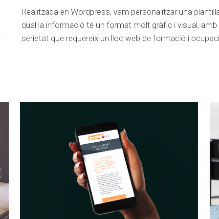
Realitzada en Wordpress, vam personalitzar una plantilla 
qual la informació té un format molt gràfic i visual, amb
serietat que requereix un lloc web de formació i ocupac