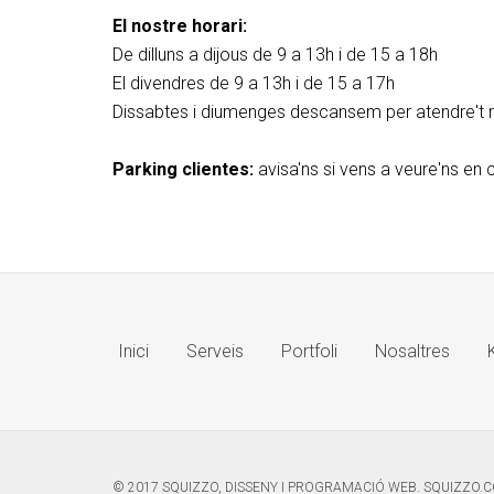
El nostre horari:
De dilluns a dijous de 9 a 13h i de 15 a 18h
El divendres de 9 a 13h i de 15 a 17h
Dissabtes i diumenges descansem per atendre't m
Parking clientes:
avisa'ns si vens a veure'ns en 
Inici
Serveis
Portfoli
Nosaltres
K
© 2017 SQUIZZO, DISSENY I PROGRAMACIÓ WEB.
SQUIZZO.