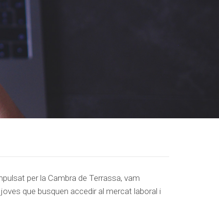
impulsat per la Cambra de Terrassa, vam
 joves que busquen accedir al mercat laboral i