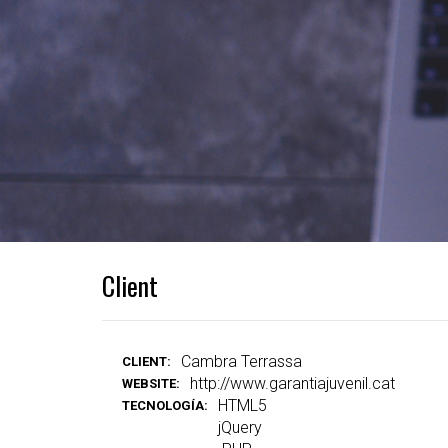
Client
Cambra Terrassa
CLIENT:
http://www.garantiajuvenil.cat
WEBSITE:
HTML5
TECNOLOGÍA:
jQuery