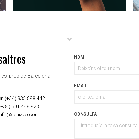
saltres
NOM
lès, prop de Barcelona.
EMAIL
n:
(+34) 935 898 442
(+34) 601 448 923
info@squizzo.com
CONSULTA